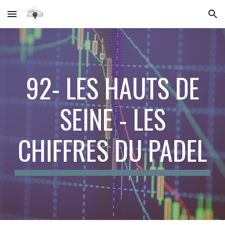
Skip to main content
Skip to navigation
9
2
- L
ES HAUTS DE
SEINE
- LES
CHIFFRES DU PADEL