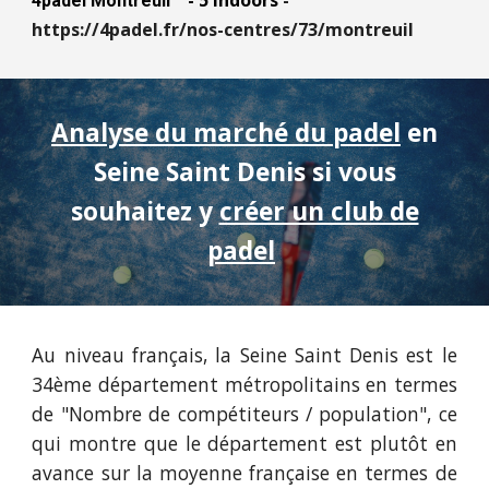
-
5
indoors
-
4padel Montreuil
https://4padel.fr/nos-centres/73/montreuil
Analyse du marché du padel
en
Seine Saint Denis
si vous
souhaitez y
créer un club de
padel
Au niveau français,
la Seine Saint Denis
est le
34
ème département métropolitains en termes
de "Nombre de compétiteurs / population", ce
qui montre que le département est pl
utôt
en
avance sur la moyenne française en termes de